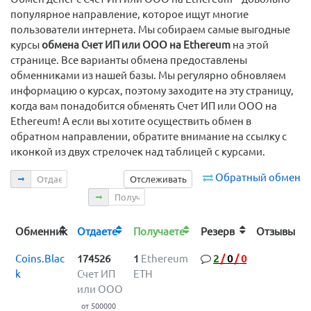
популярное направление, которое ищут многие
пользователи интернета. Мы собираем самые выгодные
курсы
обмена Счет ИП или ООО на Ethereum
на этой
странице. Все варианты обмена предоставлены
обменниками из нашей базы. Мы регулярно обновляем
информацию о курсах, поэтому заходите на эту страницу,
когда вам понадобится обменять Счет ИП или ООО на
Ethereum! А если вы хотите осуществить обмен в
обратном направлении, обратите внимание на ссылку с
иконкой из двух стрелочек над таблицей с курсами.
Отдаете
Обратный обмен
Отслеживать
Получаете
Обменник
Отдаете
Получаете
Резерв
Отзывы
Coins.Blac
174526
1
Ethereum
2
/
0
/
0
k
Счет ИП
ETH
или ООО
от 500000