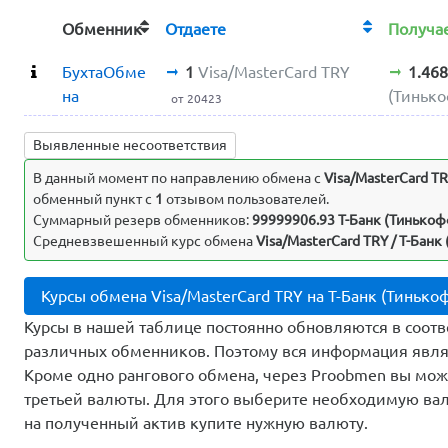
Обменник
Отдаете
Получ
БухтаОбме
1
Visa/MasterCard TRY
1.46
на
(Тиньк
от 20423
Выявленные несоответствия
В данный момент по направлению обмена c
Visa/MasterCard T
обменный пункт с
1
отзывом пользователей.
Суммарный резерв обменников:
99999906.93 Т-Банк (Тинько
Средневзвешенный курс обмена
Visa/MasterCard TRY / Т-Банк
Курсы обмена Visa/MasterCard TRY на Т-Банк (Тиньк
Курсы в нашей таблице постоянно обновляются в соотв
различных обменников. Поэтому вся информация явля
Кроме одно рангового обмена, через Proobmen вы мо
третьей валюты. Для этого выберите необходимую вал
на полученный актив купите нужную валюту.