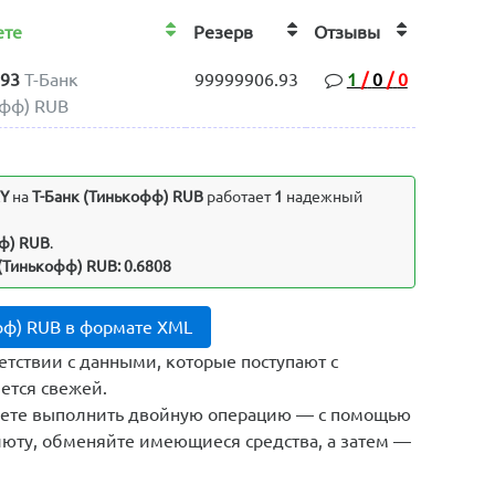
аете
Резерв
Отзывы
893
Т-Банк
99999906.93
1
/
0
/
0
офф) RUB
RY
на
Т-Банк (Тинькофф) RUB
работает
1
надежный
фф) RUB
.
 (Тинькофф) RUB: 0.6808
офф) RUB в формате XML
етствии с данными, которые поступают с
ется свежей.
жете выполнить двойную операцию — с помощью
юту, обменяйте имеющиеся средства, а затем —