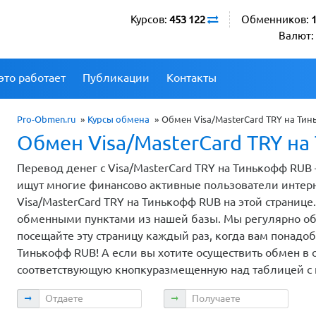
Курсов:
453 122
Обменников:
Валют:
это работает
Публикации
Контакты
Pro-Obmen.ru
»
Курсы обмена
»
Обмен Visa/MasterCard TRY на Ти
Обмен Visa/MasterCard TRY на
Перевод денег с Visa/MasterCard TRY на Тинькофф RUB
ищут многие финансово активные пользователи интер
Visa/MasterCard TRY на Тинькофф RUB на этой страниц
обменными пунктами из нашей базы. Мы регулярно об
посещайте эту страницу каждый раз, когда вам понадоби
Тинькофф RUB! А если вы хотите осуществить обмен в 
соответствующую кнопкуразмещенную над таблицей с 
Отдаете
Получаете