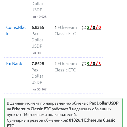
Dollar
USDP
от 10.028
Coins.Blac
6.8355
1
Ethereum
2
/
0
/
0
k
Pax
Classic ETC
Dollar
USDP
от 300
Ex-Bank
7.8528
1
Ethereum
9
/
0
/
3
Pax
Classic ETC
Dollar
USDP
от 55.167
В данный момент по направлению обмена c
Pax Dollar USDP
на
Ethereum Classic ETC
работает
3
надежных обменных
пункта с
16
отзывами пользователей.
Суммарный резерв обменников:
81026.1 Ethereum Classic
ETC
.