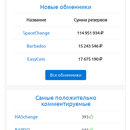
Новые обменники
Название
Сумма резервов
SpaceChange
114 951 934
Barbados
15 243 546
EasyCoin
17 675 190
Все обменники
Самые положительно
комментируемые
HASchange
393
BARDO
343