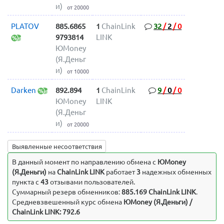
и)
от 20000
PLATOV
885.6865
1
ChainLink
32
/
2
/
0
9793814
LINK
ЮMoney
(Я.Деньг
и)
от 10000
Darken
892.894
1
ChainLink
9
/
0
/
0
ЮMoney
LINK
(Я.Деньг
и)
от 20000
Выявленные несоответствия
В данный момент по направлению обмена c
ЮMoney
(Я.Деньги)
на
ChainLink LINK
работает
3
надежных обменных
пункта с
43
отзывами пользователей.
Суммарный резерв обменников:
885.169 ChainLink LINK
.
Средневзвешенный курс обмена
ЮMoney (Я.Деньги) /
ChainLink LINK: 792.6