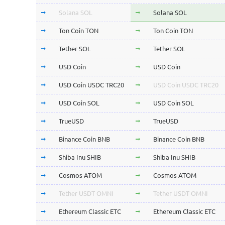
Solana SOL
Solana SOL
Ton Coin TON
Ton Coin TON
Tether SOL
Tether SOL
USD Coin
USD Coin
USD Coin USDC TRC20
USD Coin USDC TRC20
USD Coin SOL
USD Coin SOL
TrueUSD
TrueUSD
Binance Coin BNB
Binance Coin BNB
Shiba Inu SHIB
Shiba Inu SHIB
Cosmos ATOM
Cosmos ATOM
Tether USDT OMNI
Tether USDT OMNI
Ethereum Classic ETC
Ethereum Classic ETC