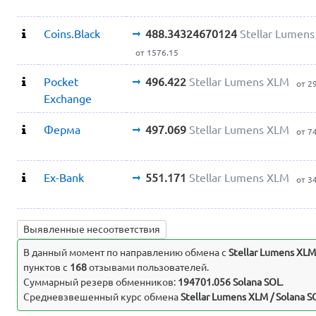
Coins.Black
488.34324670124
Stellar Lumen
от 1576.15
Pocket
496.422
Stellar Lumens XLM
от 2
Exchange
Ферма
497.069
Stellar Lumens XLM
от 7
Ex-Bank
551.171
Stellar Lumens XLM
от 3
Выявленные несоответствия
В данный момент по направлению обмена c
Stellar Lumens XLM
пунктов с
168
отзывами пользователей.
Суммарный резерв обменников:
194701.056 Solana SOL
.
Средневзвешенный курс обмена
Stellar Lumens XLM / Solana S