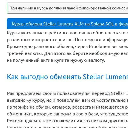
При наличии в курсе доплнительной фиксиррованной комиссии
Курсы обмена Stellar Lumens XLM на Solana SOL в фо
Курсы указанные в рейтинге постоянно обновляются в 
различных интернет-сервисов. Поэтому вся информаци
Кроме одно рангового обмена, через Proobmen вы мо
третьей валюты. Для этого выберите необходимую вал
на полученный актив купите нужную валюту.
Как выгодно обменять Stellar Lumen
Мы предлагаем своим пользователям перевод Stellar L
выгодному курсу, но и позволяем вам самостоятельно
из тарифа на обмен, отзывов, возраста и имеющегося 
обменники, которые заносим в свою базу, что существ
Рекомендуем также ознакомиться со списком других 
Список ежедневно пополняется новыми обменниками,