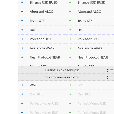
Binance USD BUSD
Binance USD BUSD
Algorand ALGO
Algorand ALGO
Tezos XTZ
Tezos XTZ
Dai
Dai
Polkadot DOT
Polkadot DOT
Avalanche AVAX
Avalanche AVAX
Near Protocol NEAR
Near Protocol NEAR
Bitcoin BTC
Bitcoin BTC
Валюты криптобирж
Terra LUNA
Terra LUNA
Электронные валюты
Cardano ADA
Cardano ADA
WME
WME
OmiseGo OMG
OmiseGo OMG
Qiwi RUB
Qiwi RUB
Verge XVG
Verge XVG
Perfect Money USD
Perfect Money USD
BitTorrent BTT
BitTorrent BTT
Perfect Money EUR
Perfect Money EUR