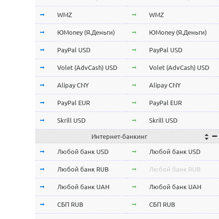
Stellar Lumens XLM
Stellar Lumens XLM
WMZ
WMZ
EOS
EOS
ЮMoney (Я.Деньги)
ЮMoney (Я.Деньги)
NEO
NEO
PayPal USD
PayPal USD
ChainLink LINK
ChainLink LINK
Volet (AdvCash) USD
Volet (AdvCash) USD
Qtum
Qtum
Alipay CNY
Alipay CNY
Iota MIOTA
Iota MIOTA
PayPal EUR
PayPal EUR
Waves
Waves
Skrill USD
Skrill USD
Интернет-банкинг
Icon ICX
Icon ICX
Skrill EUR
Skrill EUR
Любой банк USD
Любой банк USD
Zcash ZEC
Zcash ZEC
Volet (AdvCash) RUB
Volet (AdvCash) RUB
Любой банк RUB
Любой банк RUB
Ontology ONT
Ontology ONT
Volet (AdvCash) EUR
Volet (AdvCash) EUR
Любой банк UAH
Любой банк UAH
0x ZRX
0x ZRX
Volet (AdvCash) KZT
Volet (AdvCash) KZT
СБП RUB
СБП RUB
VeChain VET
VeChain VET
ePayments USD
ePayments USD