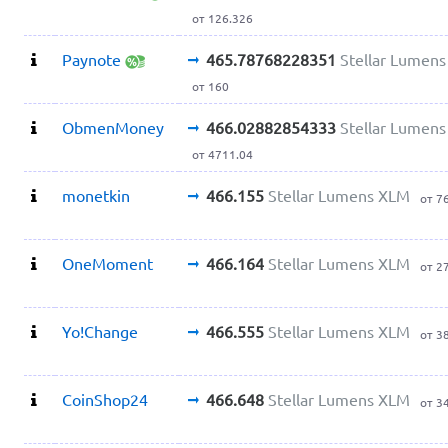
от 126.326
Paynote
465.78768228351
Stellar Lumen
от 160
ObmenMoney
466.02882854333
Stellar Lumen
от 4711.04
monetkin
466.155
Stellar Lumens XLM
от 7
OneMoment
466.164
Stellar Lumens XLM
от 2
Yo!Change
466.555
Stellar Lumens XLM
от 3
CoinShop24
466.648
Stellar Lumens XLM
от 3