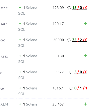
1
Solana
498.09
15
/
0
/
0
5228.2
SOL
1
Solana
490.17
2369.2
SOL
1
Solana
20000
32
/
2
/
0
0000
SOL
1
Solana
130
99.562
SOL
1
Solana
3577
3
/
0
/
0
00
SOL
1
Solana
7016.1
8
/
1
/
1
800
SOL
s XLM
1
Solana
35.457