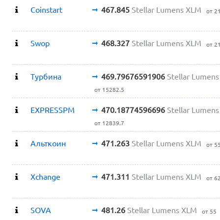
Coinstart
467.845
Stellar Lumens XLM
от 2
Swop
468.327
Stellar Lumens XLM
от 2
Турбина
469.79676591906
Stellar Lumen
от 15282.5
EXPRESSPM
470.18774596696
Stellar Lumen
от 12839.7
Альткоин
471.263
Stellar Lumens XLM
от 5
Xchange
471.311
Stellar Lumens XLM
от 6
SOVA
481.26
Stellar Lumens XLM
от 55