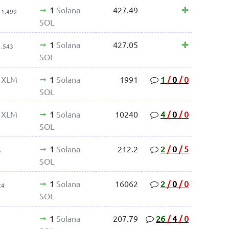
1
Solana
427.49
11.499
SOL
1
Solana
427.05
1.543
SOL
s XLM
1
Solana
1991
1
/
0
/
0
SOL
s XLM
1
Solana
10240
4
/
0
/
0
SOL
1
Solana
212.2
2
/
0
/
5
5
SOL
1
Solana
16062
2
/
0
/
0
24
SOL
1
Solana
207.79
26
/
4
/
0