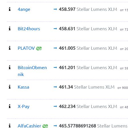
4ange
458.597
Stellar Lumens XLM
от 1
Bit24hours
458.631
Stellar Lumens XLM
от 7
PLATOV
461.005
Stellar Lumens XLM
от 2
BitcoinObmen
461.201
Stellar Lumens XLM
от 5
nik
Kassa
461.34
Stellar Lumens XLM
от 90
X-Pay
462.234
Stellar Lumens XLM
от 4
AlfaCashier
465.57788691268
Stellar Lumen