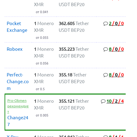
XMR
USDT BEP20
от 0.041
Pocket
1
Monero
362.605
Tether
2
/
0
/
0
Exchange
XMR
USDT BEP20
от 0.055
Roboex
1
Monero
355.223
Tether
8
/
0
/
0
XMR
USDT BEP20
от 0.056
Perfect-
1
Monero
355.18
Tether
8
/
0
/
0
Change.co
XMR
USDT BEP20
m
от 0.5
Pro-Obmen
1
Monero
355.121
Tether
10
/
2
/
4
рекомендуе
XMR
USDT BEP20
т
от 0.005
Change24
7