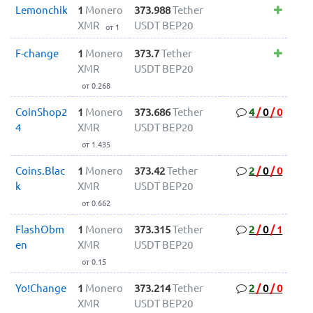
Lemonchik
1
Monero
373.988
Tether
XMR
USDT BEP20
от 1
F-change
1
Monero
373.7
Tether
XMR
USDT BEP20
от 0.268
CoinShop2
1
Monero
373.686
Tether
4
/
0
/
0
4
XMR
USDT BEP20
от 1.435
Coins.Blac
1
Monero
373.42
Tether
2
/
0
/
0
k
XMR
USDT BEP20
от 0.662
FlashObm
1
Monero
373.315
Tether
2
/
0
/
1
en
XMR
USDT BEP20
от 0.15
Yo!Change
1
Monero
373.214
Tether
2
/
0
/
0
XMR
USDT BEP20