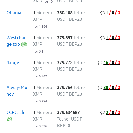
XMR
USDT BEP20
от 10
Obama
1
Monero
380.108
Tether
1
/
0
/
0
XMR
USDT BEP20
от 1.184
Westchan
1
Monero
379.897
Tether
1
/
0
/
0
ge.top
XMR
USDT BEP20
от 0.1
4ange
1
Monero
379.772
Tether
16
/
0
/
0
XMR
USDT BEP20
от 6.342
AlwaysMo
1
Monero
379.766
Tether
38
/
0
/
0
ney
XMR
USDT BEP20
от 0.294
CCECash
1
Monero
379.634687
2
/
0
/
0
XMR
Tether USDT
BEP20
от 0.026