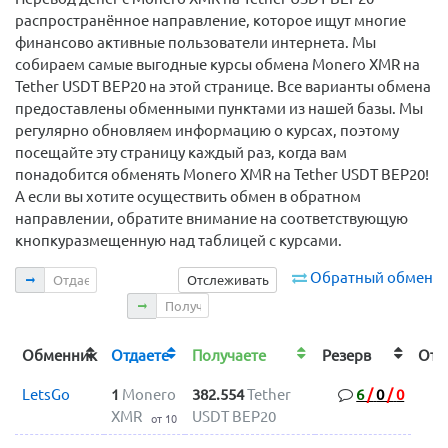
распространённое направление, которое ищут многие
финансово активные пользователи интернета. Мы
собираем самые выгодные курсы обмена Monero XMR на
Tether USDT BEP20 на этой странице. Все варианты обмена
предоставлены обменными пунктами из нашей базы. Мы
регулярно обновляем информацию о курсах, поэтому
посещайте эту страницу каждый раз, когда вам
понадобится обменять Monero XMR на Tether USDT BEP20!
А если вы хотите осуществить обмен в обратном
направлении, обратите внимание на соответствующую
кнопкуразмещенную над таблицей с курсами.
Отдаете
Обратный обмен
Отслеживать
Получаете
Обменник
Отдаете
Получаете
Резерв
От
LetsGo
1
Monero
382.554
Tether
6
/
0
/
0
XMR
USDT BEP20
от 10