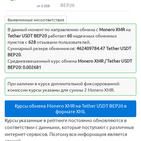
BEP20
от 0.008
Выявленные несоответствия
В данный момент по направлению обмена c
Monero XMR
на
Tether USDT BEP20
работает
60
надежных обменных
пунктов с
628
отзывами пользователей.
Суммарный резерв обменников:
462409784.47 Tether USDT
BEP20
.
Средневзвешенный курс обмена
Monero XMR / Tether USDT
BEP20: 0.002681
При наличии в курсе доплнительной фиксиррованной
комиссии курсы указаны для суммы 2 Monero XMR.
Курсы обмена Monero XMR на Tether USDT BEP20 в
формате XML
Курсы указанные в рейтинге постоянно обновляются в
соответствии с данными, которые поступают с различных
интернет-сервисов. Поэтому вся информация является