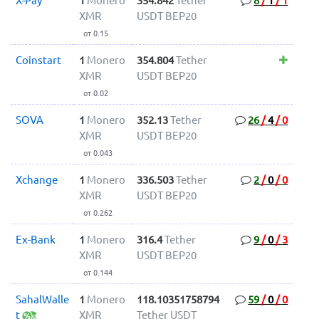
X-Pay
1
Monero
354.842
Tether
8
/
1
/
1
XMR
USDT BEP20
от 0.15
Coinstart
1
Monero
354.804
Tether
XMR
USDT BEP20
от 0.02
SOVA
1
Monero
352.13
Tether
26
/
4
/
0
XMR
USDT BEP20
от 0.043
Xchange
1
Monero
336.503
Tether
2
/
0
/
0
XMR
USDT BEP20
от 0.262
Ex-Bank
1
Monero
316.4
Tether
9
/
0
/
3
XMR
USDT BEP20
от 0.144
SahalWalle
1
Monero
118.10351758794
59
/
0
/
0
t
XMR
Tether USDT