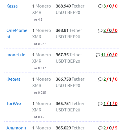
Kassa
1
Monero
368.949
Tether
3
/
0
/
0
XMR
USDT BEP20
от 4.5
OneMome
1
Monero
368.81
Tether
2
/
0
/
0
nt
XMR
USDT BEP20
от 0.027
monetkin
1
Monero
367.35
Tether
11
/
0
/
0
XMR
USDT BEP20
от 0.317
Ферма
1
Monero
366.758
Tether
2
/
1
/
0
XMR
USDT BEP20
от 0.025
TorWex
1
Monero
365.751
Tether
1
/
1
/
0
XMR
USDT BEP20
от 0.45
Альткоин
1
Monero
365.029
Tether
2
/
0
/
5