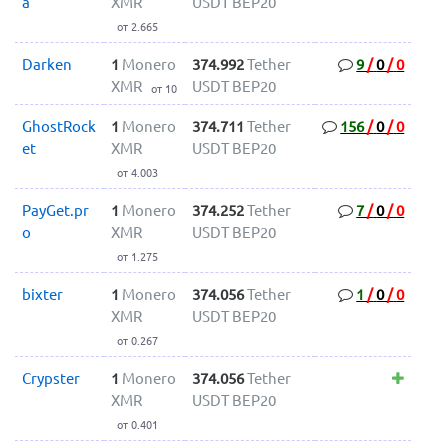
a
XMR
USDT BEP20
от 2.665
Darken
1
Monero
374.992
Tether
9
/
0
/
0
XMR
USDT BEP20
от 10
GhostRock
1
Monero
374.711
Tether
156
/
0
/
0
et
XMR
USDT BEP20
от 4.003
PayGet.pr
1
Monero
374.252
Tether
7
/
0
/
0
o
XMR
USDT BEP20
от 1.275
bixter
1
Monero
374.056
Tether
1
/
0
/
0
XMR
USDT BEP20
от 0.267
Crypster
1
Monero
374.056
Tether
XMR
USDT BEP20
от 0.401