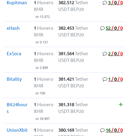
Kupitman
1
Monero
382.512
Tether
3
/
0
/
0
XMR
USDT BEP20
от 13.072
xHash
1
Monero
382.453
Tether
52
/
0
/
0
XMR
USDT BEP20
от 0.131
ExSora
1
Monero
381.564
Tether
2
/
0
/
0
XMR
USDT BEP20
от 2.899
Bitality
1
Monero
381.421
Tether
1
/
0
/
0
XMR
USDT BEP20
от 100
Bit24hour
1
Monero
381.318
Tether
s
XMR
USDT BEP20
от 39.897
UnionXbit
1
Monero
380.169
Tether
16
/
0
/
0