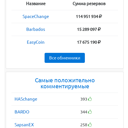
Название
Сумма резервов
SpaceChange
114 951 934
Barbados
15 289 097
EasyCoin
17 675 190
Все обменники
Самые положительно
комментируемые
HASchange
393
BARDO
344
SapsanEX
258