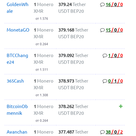
GoldenWh
1
Monero
379.24
Tether
16
/
0
/
0
ale
XMR
USDT BEP20
от 1.576
MonetaGO
1
Monero
379.168
Tether
15
/
0
/
0
XMR
USDT BEP20
от 0.264
BTCChang
1
Monero
379.092
Tether
1
/
0
/
0
e24
XMR
USDT BEP20
от 1.511
365Cash
1
Monero
378.973
Tether
0
/
1
/
0
XMR
USDT BEP20
от 1.308
BitcoinOb
1
Monero
378.262
Tether
mennik
XMR
USDT BEP20
от 0.264
Avanchan
1
Monero
377.487
Tether
38
/
0
/
2