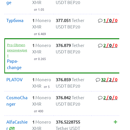
ge
XMR
USDT BEP20
от 1.05
Турбина
1
Monero
377.051
Tether
1
/
0
/
0
XMR
USDT BEP20
от 6.469
Pro-Obmen
1
Monero
376.879
Tether
2
/
0
/
0
рекомендуе
XMR
USDT BEP20
т
от 0.265
Papa-
change
PLATOV
1
Monero
376.859
Tether
32
/
2
/
0
XMR
USDT BEP20
от 5
CosmoCha
1
Monero
376.842
Tether
2
/
0
/
0
nger
XMR
USDT BEP20
от 400
AlfaCashie
1
Monero
376.5228755
r
XMR
Tether USDT