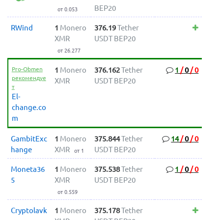
BEP20
от 0.053
RWind
1
Monero
376.19
Tether
XMR
USDT BEP20
от 26.277
Pro-Obmen
1
Monero
376.162
Tether
1
/
0
/
0
рекомендуе
XMR
USDT BEP20
т
El-
change.co
m
GambitExc
1
Monero
375.844
Tether
14
/
0
/
0
hange
XMR
USDT BEP20
от 1
Moneta36
1
Monero
375.538
Tether
1
/
0
/
0
5
XMR
USDT BEP20
от 0.559
Cryptolavk
1
Monero
375.178
Tether