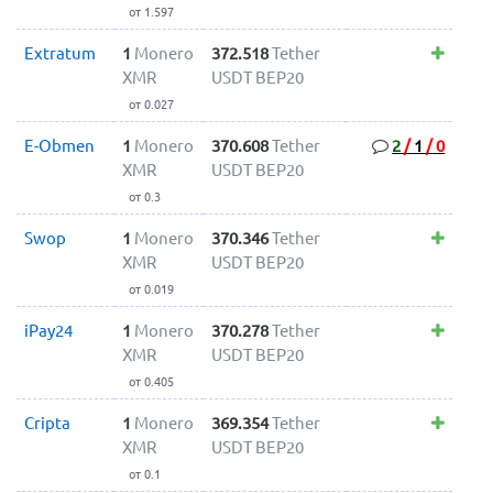
от 1.597
Extratum
1
Monero
372.518
Tether
XMR
USDT BEP20
от 0.027
E-Obmen
1
Monero
370.608
Tether
2
/
1
/
0
XMR
USDT BEP20
от 0.3
Swop
1
Monero
370.346
Tether
XMR
USDT BEP20
от 0.019
iPay24
1
Monero
370.278
Tether
XMR
USDT BEP20
от 0.405
Cripta
1
Monero
369.354
Tether
XMR
USDT BEP20
от 0.1