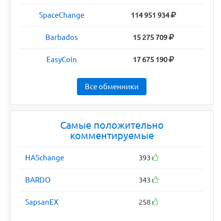
SpaceChange
114 951 934
Barbados
15 275 709
EasyCoin
17 675 190
Все обменники
Самые положительно
комментируемые
HASchange
393
BARDO
343
SapsanEX
258