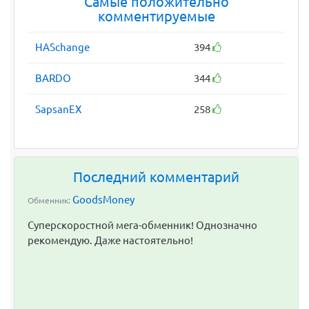
Самые положительно
комментируемые
HASchange
394
BARDO
344
SapsanEX
258
Последний комментарий
GoodsMoney
Обменник:
Суперскоростной мега-обменник! Однозначно
рекомендую. Даже настоятельно!