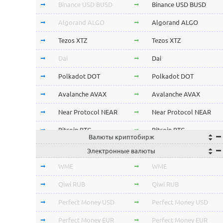
Binance USD BUSD
Binance USD BUSD
Algorand ALGO
Algorand ALGO
Tezos XTZ
Tezos XTZ
Dai
Dai
Polkadot DOT
Polkadot DOT
Avalanche AVAX
Avalanche AVAX
Near Protocol NEAR
Near Protocol NEAR
Bitcoin BTC
Bitcoin BTC
Валюты криптобирж
Terra LUNA
Terra LUNA
Электронные валюты
Cardano ADA
Cardano ADA
WME
WME
OmiseGo OMG
OmiseGo OMG
Qiwi RUB
Qiwi RUB
Verge XVG
Verge XVG
Perfect Money USD
Perfect Money USD
BitTorrent BTT
BitTorrent BTT
Perfect Money EUR
Perfect Money EUR