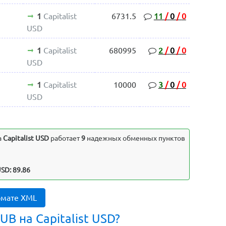
1
Capitalist
6731.5
11
/
0
/
0
USD
1
Capitalist
680995
2
/
0
/
0
USD
1
Capitalist
10000
3
/
0
/
0
USD
а
Capitalist USD
работает
9
надежных обменных пунктов
USD: 89.86
рмате XML
B на Capitalist USD?