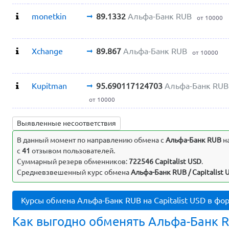
monetkin
89.1332
Альфа-Банк RUB
от 10000
Xchange
89.867
Альфа-Банк RUB
от 10000
Kupitman
95.690117124703
Альфа-Банк RUB
от 10000
Выявленные несоответствия
В данный момент по направлению обмена c
Альфа-Банк RUB
н
с
41
отзывом пользователей.
Суммарный резерв обменников:
722546 Capitalist USD
.
Средневзвешенный курс обмена
Альфа-Банк RUB / Capitalist 
Курсы обмена Альфа-Банк RUB на Capitalist USD в фо
Как выгодно обменять Альфа-Банк RU