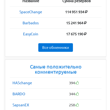
Название
Сумма резервов
SpaceChange
114 951 934
Barbados
15 241 964
EasyCoin
17 675 190
Все обменники
Самые положительно
комментируемые
HASchange
394
BARDO
344
SapsanEX
258