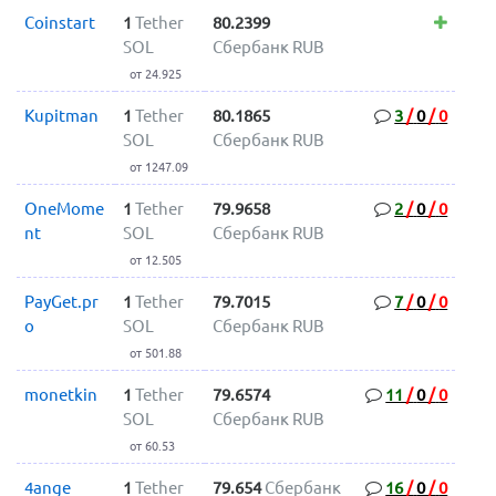
Coinstart
1
Tether
80.2399
SOL
Сбербанк RUB
от 24.925
Kupitman
1
Tether
80.1865
3
/
0
/
0
SOL
Сбербанк RUB
от 1247.09
OneMome
1
Tether
79.9658
2
/
0
/
0
nt
SOL
Сбербанк RUB
от 12.505
PayGet.pr
1
Tether
79.7015
7
/
0
/
0
o
SOL
Сбербанк RUB
от 501.88
monetkin
1
Tether
79.6574
11
/
0
/
0
SOL
Сбербанк RUB
от 60.53
4ange
1
Tether
79.654
Сбербанк
16
/
0
/
0