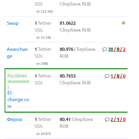
SOL
Сбербанк RUB
от 123.343
Swop
1
Tether
81.0622
SOL
Сбербанк RUB
от 12.336
Avanchan
1
Tether
80.976
Сбербанк
38
/
0
/
2
ge
SOL
RUB
от 2480
Pro-Obmen
1
Tether
80.7655
1
/
0
/
0
рекомендуе
SOL
Сбербанк RUB
т
El-
change.co
m
Ферма
1
Tether
80.41
Сбербанк
2
/
1
/
0
SOL
RUB
от 24.873