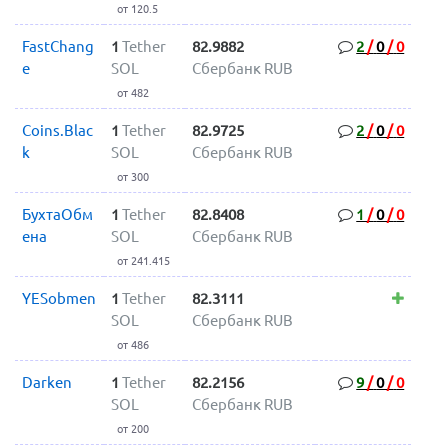
от 120.5
FastChang
1
Tether
82.9882
2
/
0
/
0
e
SOL
Сбербанк RUB
от 482
Coins.Blac
1
Tether
82.9725
2
/
0
/
0
k
SOL
Сбербанк RUB
от 300
БухтаОбм
1
Tether
82.8408
1
/
0
/
0
ена
SOL
Сбербанк RUB
от 241.415
YESobmen
1
Tether
82.3111
SOL
Сбербанк RUB
от 486
Darken
1
Tether
82.2156
9
/
0
/
0
SOL
Сбербанк RUB
от 200