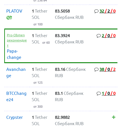
от 238.64
PLATOV
1
Tether
83.5058
32
/
2
/
0
SOL
Сбербанк RUB
от 100
Pro-Obmen
1
Tether
83.3924
2
/
0
/
0
рекомендуе
SOL
Сбербанк RUB
от 60
т
Papa-
change
Avanchan
1
Tether
83.16
Сбербанк
38
/
0
/
2
ge
SOL
RUB
от 125
BTCChang
1
Tether
83.1
Сбербанк
1
/
0
/
0
e24
SOL
RUB
от 300
Crypster
1
Tether
82.9882
SOL
Сбербанк RUB