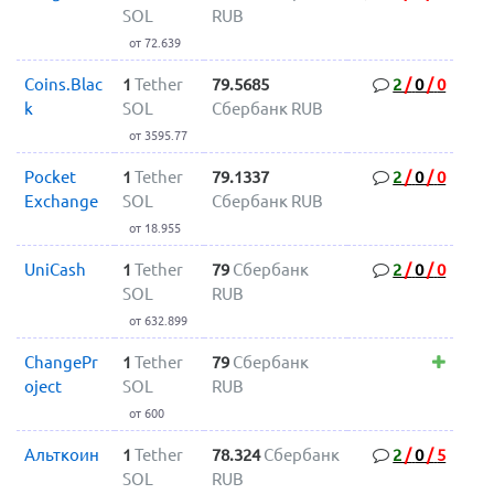
SOL
RUB
от 72.639
Coins.Blac
1
Tether
79.5685
2
/
0
/
0
k
SOL
Сбербанк RUB
от 3595.77
Pocket
1
Tether
79.1337
2
/
0
/
0
Exchange
SOL
Сбербанк RUB
от 18.955
UniCash
1
Tether
79
Сбербанк
2
/
0
/
0
SOL
RUB
от 632.899
ChangePr
1
Tether
79
Сбербанк
oject
SOL
RUB
от 600
Альткоин
1
Tether
78.324
Сбербанк
2
/
0
/
5
SOL
RUB