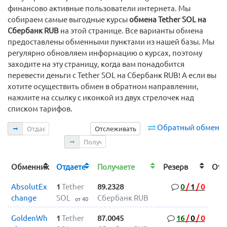
финансово активные пользователи интернета. Мы
собираем самые выгодные курсы
обмена Tether SOL на
Сбербанк RUB
на этой странице. Все варианты обмена
предоставлены обменными пунктами из нашей базы. Мы
регулярно обновляем информацию о курсах, поэтому
заходите на эту страницу, когда вам понадобится
перевести деньги с Tether SOL на Сбербанк RUB! А если вы
хотите осуществить обмен в обратном направлении,
нажмите на ссылку с иконкой из двух стрелочек над
списком тарифов.
Отдаете
Обратный обмен
Отслеживать
Получаете
Обменник
Отдаете
Получаете
Резерв
От
AbsolutEx
1
Tether
89.2328
0
/
1
/
0
change
SOL
Сбербанк RUB
от 40
GoldenWh
1
Tether
87.0045
16
/
0
/
0