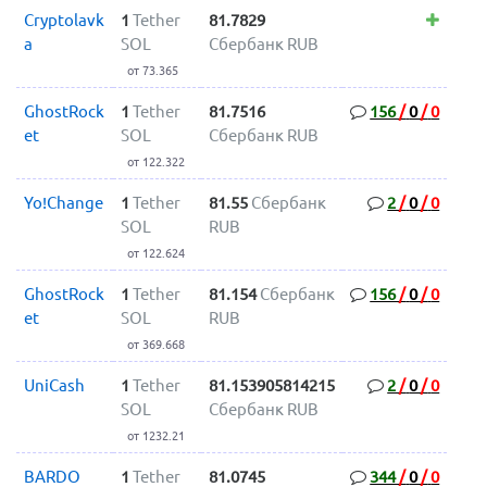
Cryptolavk
1
Tether
81.7829
a
SOL
Сбербанк RUB
от 73.365
GhostRock
1
Tether
81.7516
156
/
0
/
0
et
SOL
Сбербанк RUB
от 122.322
Yo!Change
1
Tether
81.55
Сбербанк
2
/
0
/
0
SOL
RUB
от 122.624
GhostRock
1
Tether
81.154
Сбербанк
156
/
0
/
0
et
SOL
RUB
от 369.668
UniCash
1
Tether
81.153905814215
2
/
0
/
0
SOL
Сбербанк RUB
от 1232.21
BARDO
1
Tether
81.0745
344
/
0
/
0