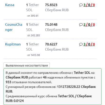
Kassa
1
Tether
75.8323
3
/
0
/
0
SOL
Сбербанк RUB
от 395.61
CosmoCha
1
Tether
75.0148
2
/
0
/
0
nger
SOL
Сбербанк RUB
от 245.285
Kupitman
1
Tether
70.6227
3
/
0
/
0
SOL
Сбербанк RUB
от 1415.98
Выявленные несоответствия
В данный момент по направлению обмена c
Tether SOL
на
Сбербанк RUB
работает
46
надежных обменных пунктов с
933
отзывами пользователей.
Суммарный резерв обменников:
1312728228.22 Сбербанк
RUB
.
Средневзвешенный курс обмена
Tether SOL / Сбербанк
RUB: 0.0124