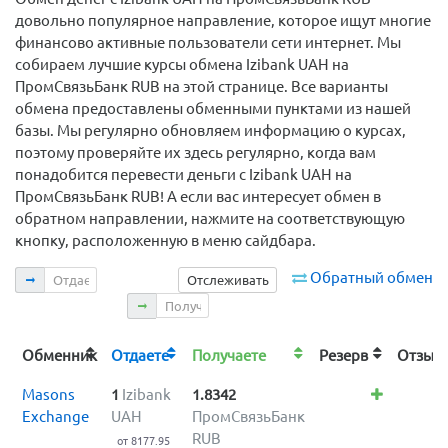
довольно популярное направление, которое ищут многие
финансово активные пользователи сети интернет. Мы
собираем лучшие курсы обмена Izibank UAH на
ПромСвязьБанк RUB на этой странице. Все варианты
обмена предоставлены обменными пунктами из нашей
базы. Мы регулярно обновляем информацию о курсах,
поэтому проверяйте их здесь регулярно, когда вам
понадобится перевести деньги с Izibank UAH на
ПромСвязьБанк RUB! А если вас интересует обмен в
обратном направлении, нажмите на соответствующую
кнопку, расположенную в меню сайдбара.
Отдаете
Обратный обмен
Отслеживать
Получаете
Обменник
Отдаете
Получаете
Резерв
Отзы
Masons
1
Izibank
1.8342
Exchange
UAH
ПромСвязьБанк
RUB
от 8177.95