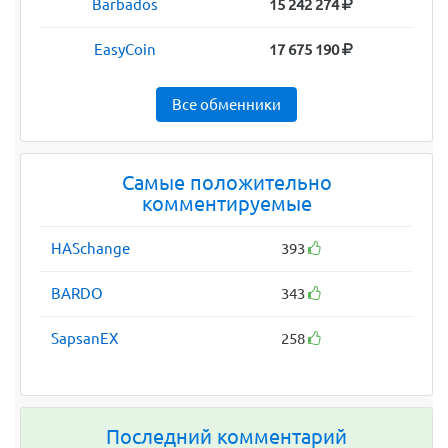
Barbados
15 242 274
EasyCoin
17 675 190
Все обменники
Самые положительно
комментируемые
HASchange
393
BARDO
343
SapsanEX
258
Последний комментарий