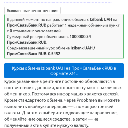
Выявленные несоответствия
В данный момент по направлению обмена c
Izibank UAH
на
ПромСвязьБанк RUB
работает
1
надежный обменный пункт
с
0
отзывами пользователей.
Суммарный резерв обменников:
1000000.34
ПромСвязьБанк RUB
.
Средневзвешенный курс обмена
Izibank UAH /
ПромСвязьБанк RUB: 0.5452
Курсы обмена Izibank UAH на ПромСвязьБанк RUB в
формате XML
Курсы указанные в рейтинге постоянно обновляются в
соответствии с данными, которые поступают с различных
обменников. Поэтому вся информация является свежей.
Кроме стандартного обмена, через Proobmen вы можете
выполнить двойную операцию — с помощью третьей
валюты. Для этого выберите подходящее направление,
обменяйте имеющиеся средства, а затем — на
полученный актив купите нужную валюту.