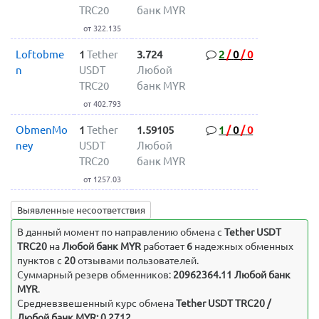
TRC20
банк MYR
от 322.135
Loftobme
1
Tether
3.724
2
/
0
/
0
n
USDT
Любой
TRC20
банк MYR
от 402.793
ObmenMo
1
Tether
1.59105
1
/
0
/
0
ney
USDT
Любой
TRC20
банк MYR
от 1257.03
Выявленные несоответствия
В данный момент по направлению обмена c
Tether USDT
TRC20
на
Любой банк MYR
работает
6
надежных обменных
пунктов с
20
отзывами пользователей.
Суммарный резерв обменников:
20962364.11 Любой банк
MYR
.
Средневзвешенный курс обмена
Tether USDT TRC20 /
Любой банк MYR: 0.2712