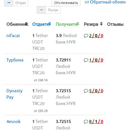
Отдаете
Обратный обмен
Отслеживать
Получаете
Обменник
Отдаете
Получаете
Резерв
Отзывы
nifacai
1
Tether
3.9
Любой
2
/
0
/
0
USDT
банк MYR
TRC20
Турбина
1
Tether
3.72911
1
/
0
/
0
USDT
Любой
TRC20
банк MYR
от 268.16
Dynasty
1
Tether
3.72515
5
/
0
/
0
Pay
USDT
Любой
TRC20
банк MYR
от 295.29
4esnok
1
Tether
3.72515
8
/
1
/
0
USDT
Любой