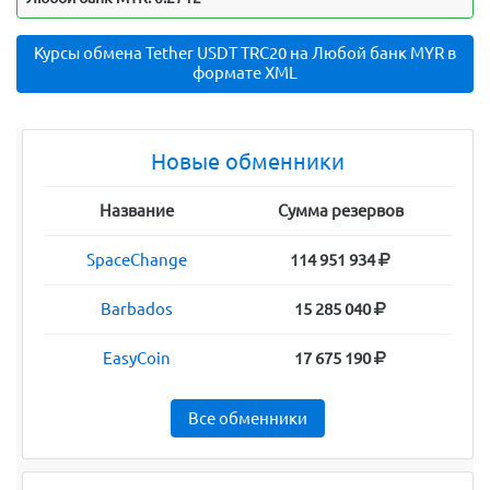
Курсы обмена Tether USDT TRC20 на Любой банк MYR в
формате XML
Новые обменники
Название
Сумма резервов
SpaceChange
114 951 934
Barbados
15 285 040
EasyCoin
17 675 190
Все обменники