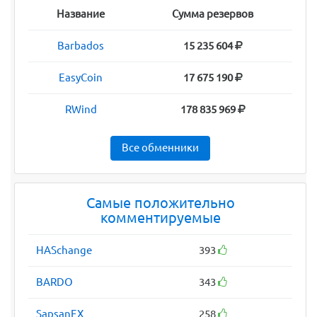
Название
Сумма резервов
Barbados
15 235 604
EasyCoin
17 675 190
RWind
178 835 969
Все обменники
Самые положительно
комментируемые
HASchange
393
BARDO
343
SapsanEX
258