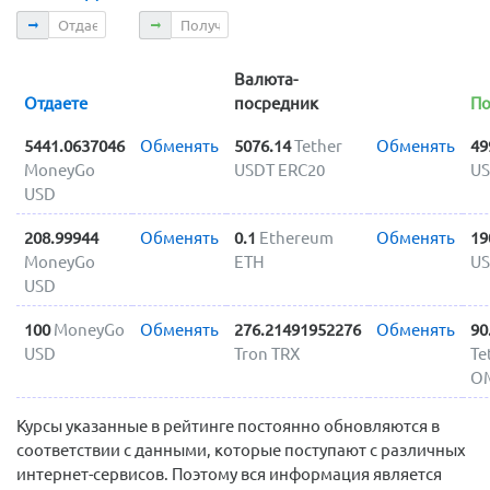
Отдаете
Получаете
Валюта-
Отдаете
посредник
По
5441.0637046
Обменять
5076.14
Tether
Обменять
49
MoneyGo
USDT ERC20
US
USD
208.99944
Обменять
0.1
Ethereum
Обменять
19
MoneyGo
ETH
US
USD
100
MoneyGo
Обменять
276.21491952276
Обменять
90
USD
Tron TRX
Te
O
Курсы указанные в рейтинге постоянно обновляются в
соответствии с данными, которые поступают с различных
интернет-сервисов. Поэтому вся информация является