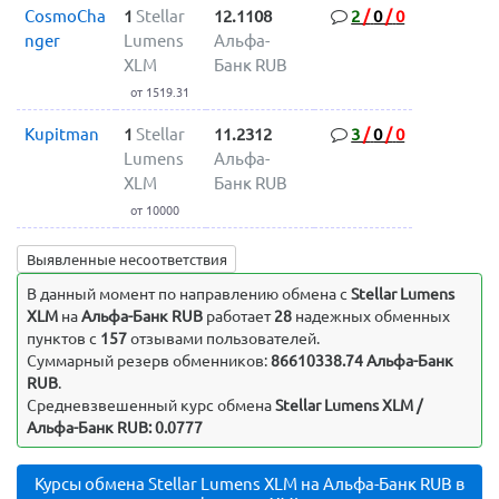
CosmoCha
1
Stellar
12.1108
2
/
0
/
0
nger
Lumens
Альфа-
XLM
Банк RUB
от 1519.31
Kupitman
1
Stellar
11.2312
3
/
0
/
0
Lumens
Альфа-
XLM
Банк RUB
от 10000
Выявленные несоответствия
В данный момент по направлению обмена c
Stellar Lumens
XLM
на
Альфа-Банк RUB
работает
28
надежных обменных
пунктов с
157
отзывами пользователей.
Суммарный резерв обменников:
86610338.74 Альфа-Банк
RUB
.
Средневзвешенный курс обмена
Stellar Lumens XLM /
Альфа-Банк RUB: 0.0777
Курсы обмена Stellar Lumens XLM на Альфа-Банк RUB в