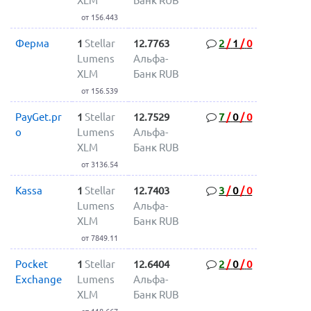
XLM
Банк RUB
от 156.443
Ферма
1
Stellar
12.7763
2
/
1
/
0
Lumens
Альфа-
XLM
Банк RUB
от 156.539
PayGet.pr
1
Stellar
12.7529
7
/
0
/
0
o
Lumens
Альфа-
XLM
Банк RUB
от 3136.54
Kassa
1
Stellar
12.7403
3
/
0
/
0
Lumens
Альфа-
XLM
Банк RUB
от 7849.11
Pocket
1
Stellar
12.6404
2
/
0
/
0
Exchange
Lumens
Альфа-
XLM
Банк RUB