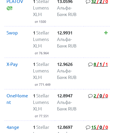
PLATOV
1
Stellar
13.0596
32
/
2
/
0
Lumens
Альфа-
XLM
Банк RUB
от 1500
Swop
1
Stellar
12.9931
Lumens
Альфа-
XLM
Банк RUB
от 76.964
X-Pay
1
Stellar
12.9626
8
/
1
/
1
Lumens
Альфа-
XLM
Банк RUB
от 771.449
OneMome
1
Stellar
12.8947
2
/
0
/
0
nt
Lumens
Альфа-
XLM
Банк RUB
от 77.551
4ange
1
Stellar
12.8697
15
/
0
/
0