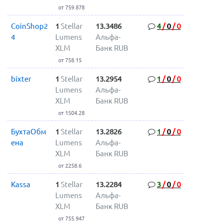
от 759.878
CoinShop2
1
Stellar
13.3486
4
/
0
/
0
4
Lumens
Альфа-
XLM
Банк RUB
от 758.15
bixter
1
Stellar
13.2954
1
/
0
/
0
Lumens
Альфа-
XLM
Банк RUB
от 1504.28
БухтаОбм
1
Stellar
13.2826
1
/
0
/
0
ена
Lumens
Альфа-
XLM
Банк RUB
от 2258.6
Kassa
1
Stellar
13.2284
3
/
0
/
0
Lumens
Альфа-
XLM
Банк RUB
от 755.947