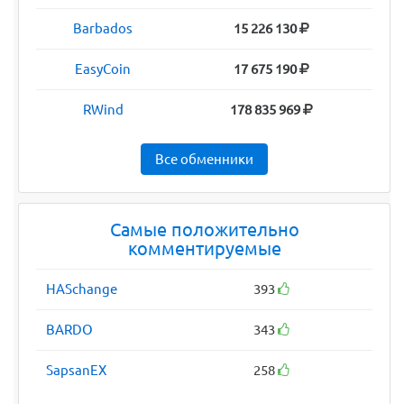
Barbados
15 226 130
EasyCoin
17 675 190
RWind
178 835 969
Все обменники
Самые положительно
комментируемые
HASchange
393
BARDO
343
SapsanEX
258