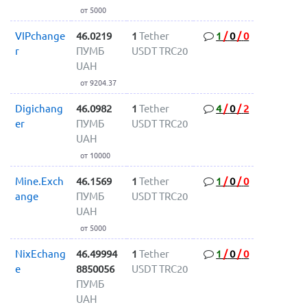
от 5000
VIPchange
46.0219
1
Tether
1
/
0
/
0
r
ПУМБ
USDT TRC20
UAH
от 9204.37
Digichang
46.0982
1
Tether
4
/
0
/
2
er
ПУМБ
USDT TRC20
UAH
от 10000
Mine.Exch
46.1569
1
Tether
1
/
0
/
0
ange
ПУМБ
USDT TRC20
UAH
от 5000
NixEchang
46.49994
1
Tether
1
/
0
/
0
e
8850056
USDT TRC20
ПУМБ
UAH