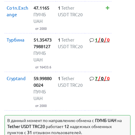
Co1n.Exch
47.1165
1
Tether
ange
ПУМБ
USDT TRC20
UAH
от 2000
Турбина
51.35473
1
Tether
1
/
0
/
0
7988127
USDT TRC20
ПУМБ
UAH
от 16433.6
Cryptand
59.99880
1
Tether
7
/
0
/
0
0024
USDT TRC20
ПУМБ
UAH
от 2000
В данный момент по направлению обмена c
ПУМБ UAH
на
Tether USDT TRC20
работает
12
надежных обменных
пунктов с
31
отзывом пользователей.