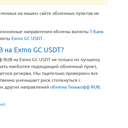
вленных на нашем сайте обменных пунктов не
е возможные направления обмены валюты
Т-Банк
алюты
Exmo GC USDT
.
B на Exmo GC USDT?
 RUB на Exmo GC USDT не только по лучшему
брать наиболее подходящий обменный пункт,
щегося резерва. Мы тщательно проверяем все
твенно уменьшает риск столкнуться с
ом других направлений
обмена Тинькофф RUB
.
ог)