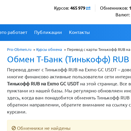
Курсов:
465 979
Обменников:
Валют:
это работает
Публикации
Контакты
Pro-Obmen.ru
»
Курсы обмена
»
Перевод с карты Тинькофф RUB на 
Обмен Т-Банк (Тинькофф) RUB
Перевод денег с Тинькофф RUB на Exmo GC USDT – дов
многие финансово активные пользователи сети интер
Тинькофф RUB на Exmo GC USDT
на этой странице. Вс
пунктами из нашей базы. Мы регулярно обновляем инф
здесь, когда вам понадобится обменять Тинькофф RUB 
обратном направлении, обратите внимание на ссылку с
курсами.
Обменники не найдены