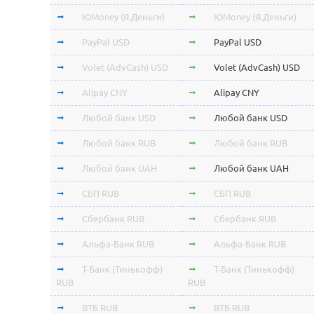
ЮMoney (Я.Деньги)
ЮMoney (Я.Деньги)
PayPal USD
PayPal USD
Volet (AdvCash) USD
Volet (AdvCash) USD
Alipay CNY
Alipay CNY
Любой банк USD
Любой банк USD
Любой банк RUB
Любой банк RUB
Любой банк UAH
Любой банк UAH
СБП RUB
СБП RUB
Сбербанк RUB
Сбербанк RUB
Альфа-Банк RUB
Альфа-Банк RUB
Т-Банк (Тинькофф)
Т-Банк (Тинькофф)
RUB
RUB
ВТБ RUB
ВТБ RUB