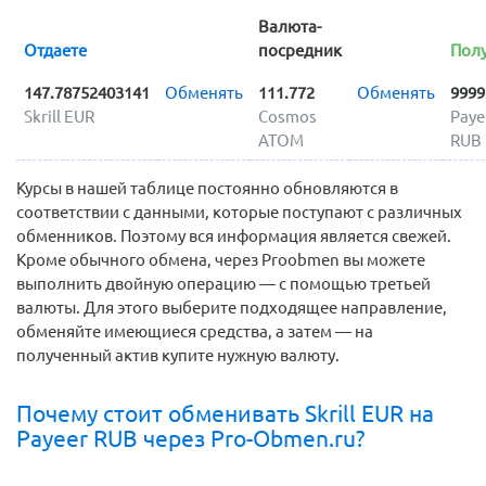
Валюта-
Отдаете
посредник
Полу
147.78752403141
Обменять
111.772
Обменять
9999
Skrill EUR
Cosmos
Paye
ATOM
RUB
Курсы в нашей таблице постоянно обновляются в
соответствии с данными, которые поступают с различных
обменников. Поэтому вся информация является свежей.
Кроме обычного обмена, через Proobmen вы можете
выполнить двойную операцию — с помощью третьей
валюты. Для этого выберите подходящее направление,
обменяйте имеющиеся средства, а затем — на
полученный актив купите нужную валюту.
Почему стоит обменивать Skrill EUR на
Payeer RUB через Pro-Obmen.ru?