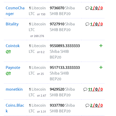
CosmoCha
1
Litecoin
9736070
Shiba
2
/
0
/
0
nger
LTC
SHIB BEP20
от 150
Bitality
1
Litecoin
9727910
Shiba
1
/
0
/
0
LTC
SHIB BEP20
от 269.276
Cointok
1
Litecoin
9550893.3333333
LTC
Shiba SHIB
от 0.2
BEP20
Paynote
1
Litecoin
9517133.3333333
LTC
Shiba SHIB
от 25
BEP20
monetkin
1
Litecoin
9429520
Shiba
11
/
0
/
0
LTC
SHIB BEP20
от 2.67
Coins.Blac
1
Litecoin
9337780
Shiba
2
/
0
/
0
k
LTC
SHIB BEP20
от 3.31