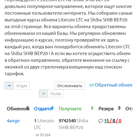
довольно популярное направление, которое ищут многие
постоянные пользователи интернета. Мы собираем самые
выгодные курсы обмена Litecoin LTC на Shiba SHIB BEP20
на этой странице. Все варианты обмена предоставлены
обменниками из нашей базы. Мы регулярно обновляем
информацию о курсах, поэтому проверяйте их здесь
каждый раз, когда вам понадобится обменять Litecoin LTC
на Shiba SHIB BEP20 ! А если вы хотите осуществить обмен
в обратном направлении, обратите внимание на ссылку с
иконкой из двух стрелочекразмещенную над списком
тарифов.
Отдаете
Обратный обмен
Отслеживать
Получаете
Обменник
Отдаете
Получаете
Резерв
Отз
4ange
1
Litecoin
9742540
Shiba
15
/
0
/
0
LTC
SHIB BEP20
от 53.224