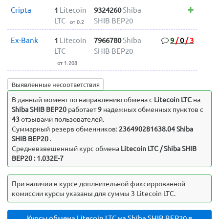
Cripta
1
Litecoin
9324260
Shiba
LTC
SHIB BEP20
от 0.2
Ex-Bank
1
Litecoin
7966780
Shiba
9
/
0
/
3
LTC
SHIB BEP20
от 1.208
Выявленные несоответствия
В данный момент по направлению обмена c
Litecoin LTC
на
Shiba SHIB BEP20
работает
9
надежных обменных пунктов с
43
отзывами пользователей.
Суммарный резерв обменников:
236490281638.04 Shiba
SHIB BEP20
.
Средневзвешенный курс обмена
Litecoin LTC / Shiba SHIB
BEP20 : 1.032E-7
При наличии в курсе доплнительной фиксиррованной
комиссии курсы указаны для суммы 3 Litecoin LTC.
Курсы обмена Litecoin LTC на Shiba SHIB BEP20 в