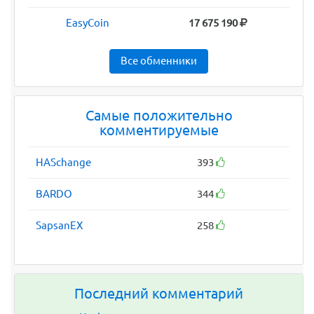
Barbados
15 270 192
EasyCoin
17 675 190
Все обменники
Самые положительно
комментируемые
HASchange
393
BARDO
344
SapsanEX
258
Последний комментарий