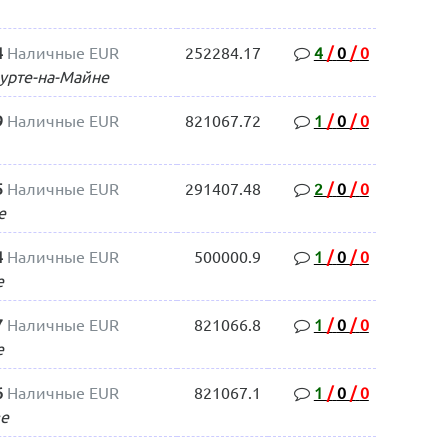
4
Наличные EUR
252284.17
4
/
0
/
0
урте-на-Майне
9
Наличные EUR
821067.72
1
/
0
/
0
5
Наличные EUR
291407.48
2
/
0
/
0
е
4
Наличные EUR
500000.9
1
/
0
/
0
е
7
Наличные EUR
821066.8
1
/
0
/
0
е
6
Наличные EUR
821067.1
1
/
0
/
0
ве