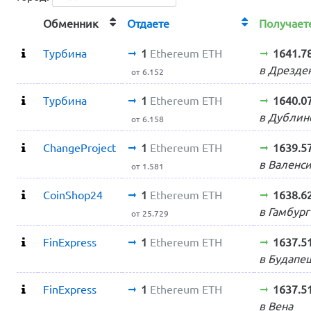
Обменник
Отдаете
Получае
Турбина
1
Ethereum ETH
1641.7
в Дрезде
от 6.152
Турбина
1
Ethereum ETH
1640.0
в Дублин
от 6.158
ChangeProject
1
Ethereum ETH
1639.5
в Валенс
от 1.581
CoinShop24
1
Ethereum ETH
1638.6
в Гамбург
от 25.729
FinExpress
1
Ethereum ETH
1637.5
в Будапе
FinExpress
1
Ethereum ETH
1637.5
в Вена