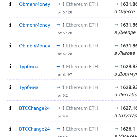
ObmenMoney
1
Ethereum ETH
1631.8
в Одессе
от 6.128
ObmenMoney
1
Ethereum ETH
1631.8
в Днепре
от 6.128
ObmenMoney
1
Ethereum ETH
1631.8
в Львове
от 6.128
Турбина
1
Ethereum ETH
1629.8
в Дортму
от 6.197
Турбина
1
Ethereum ETH
1628.9
в Лиссаб
от 6.2
BTCChange24
1
Ethereum ETH
1627.1
в Штутгар
от 4.4
BTCChange24
1
Ethereum ETH
1626.1
в Мюнхен
от 4.4