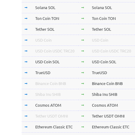
Solana SOL
Solana SOL
Ton Coin TON
Ton Coin TON
Tether SOL
Tether SOL
USD Coin
USD Coin
USD Coin USDC TRC20
USD Coin USDC TRC20
USD Coin SOL
USD Coin SOL
TrueUSD
TrueUSD
Binance Coin BNB
Binance Coin BNB
Shiba Inu SHIB
Shiba Inu SHIB
Cosmos ATOM
Cosmos ATOM
Tether USDT OMNI
Tether USDT OMNI
Ethereum Classic ETC
Ethereum Classic ETC