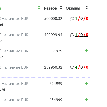
те
Резерв
Отзывы
8
Наличные EUR
500000.82
1
/
0
/
0
не
7
Наличные EUR
499999.94
1
/
0
/
0
е
7
Наличные EUR
81979
ии
2
Наличные EUR
252960.32
4
/
0
/
0
1
Наличные EUR
254999
ште
1
Наличные EUR
254999