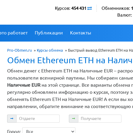
Курсов:
454 431
Обменников:
Валют:
это работает
Публикации
Контакты
Pro-Obmen.ru
»
Курсы обмена
»
Быстрый вывод Ethereum ETH на Н
Обмен Ethereum ETH на Нали
Обмен денег с Ethereum ETH на Наличные EUR – распр
пользователи всемирной паутины. Мы собираем самы
Наличные EUR
на этой странице. Все варианты обмен
регулярно обновляем информацию о курсах, поэтому за
обменять Ethereum ETH на Наличные EUR! А если вы хо
направлении, обратите внимание на соответствующую 
Отдаете
Получаете
Город: