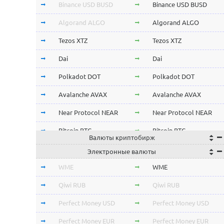
Binance USD BUSD
Binance USD BUSD
Algorand ALGO
Algorand ALGO
Tezos XTZ
Tezos XTZ
Dai
Dai
Polkadot DOT
Polkadot DOT
Avalanche AVAX
Avalanche AVAX
Near Protocol NEAR
Near Protocol NEAR
Bitcoin BTC
Bitcoin BTC
Валюты криптобирж
Terra LUNA
Terra LUNA
Электронные валюты
Cardano ADA
Cardano ADA
WME
WME
OmiseGo OMG
OmiseGo OMG
Qiwi RUB
Qiwi RUB
Verge XVG
Verge XVG
Perfect Money USD
Perfect Money USD
BitTorrent BTT
BitTorrent BTT
Perfect Money EUR
Perfect Money EUR