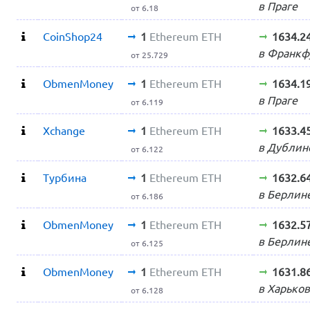
в Праге
от 6.18
CoinShop24
1
Ethereum ETH
1634.2
в Франкф
от 25.729
ObmenMoney
1
Ethereum ETH
1634.1
в Праге
от 6.119
Xchange
1
Ethereum ETH
1633.4
в Дублин
от 6.122
Турбина
1
Ethereum ETH
1632.6
в Берлин
от 6.186
ObmenMoney
1
Ethereum ETH
1632.5
в Берлин
от 6.125
ObmenMoney
1
Ethereum ETH
1631.8
в Харько
от 6.128