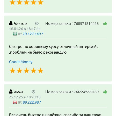
☆
★
☆
★
☆
★
☆
★
☆
★
Номер заявки 1768571814426
Никита
16.01.26 в 18:17:44
IP:
79.127.149.*
быстро,по хорошему курсу,отличный интерфейс
,проблем не было рекомендую
GoodsMoney
☆
★
☆
★
☆
★
☆
★
☆
★
Номер заявки 1766598999439
Женя
25.12.25 в 18:29:18
IP:
89.222.98.*
Все очень быстро и надёжно, спасибо за ваш труд!