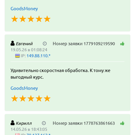
GoodsMoney
☆
★
☆
★
☆
★
☆
★
☆
★
Номер заявки 1779109219590
Евгений
19.05.26 в 01:08:24
IP:
149.88.110.*
Удивительно скоростная обработка. К тому же
выгодный курс.
GoodsMoney
☆
★
☆
★
☆
★
☆
★
☆
★
Номер заявки 1778763861663
Кирилл
14.05.26 в 18:43:05