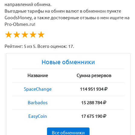
направлений обмена.
Выгодные тарифы на обмен валют в обменном пункте
GoodsMoney, а также достоверные отзывы о нем ищите на
Pro-Obmen.ru!
☆
★
☆
★
☆
★
☆
★
☆
★
Рейтинг:
5
из
5
. Всего оценок:
17
.
Новые обменники
Название
Сумма резервов
SpaceChange
114 951 934
Barbados
15 288 784
EasyCoin
17 675 190
Все обменники