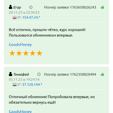
Номер заявки 1763658026243
Егор
20.11.25 в 22:36:25
IP:
154.47.24.*
Всё отлично, пришло чётко, курс хороший!
Пользовался обменником впервые.
GoodsMoney
☆
★
☆
★
☆
★
☆
★
☆
★
Номер заявки 1762358828494
Тимофей
05.11.25 в 19:24:16
IP:
37.120.144.*
Отличный обменник! Попробовала впервые, но
обязательно вернусь ещё!
GoodsMoney