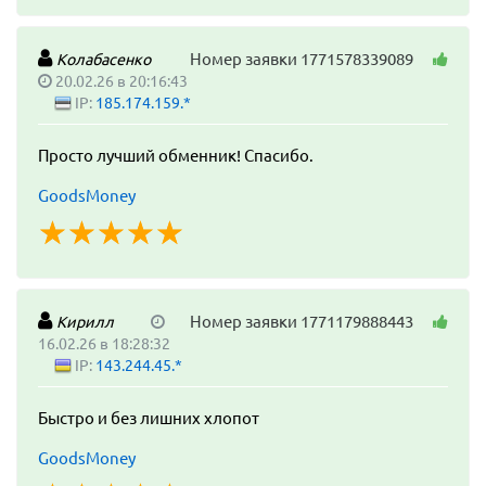
Номер заявки 1771578339089
Колабасенко
20.02.26 в 20:16:43
IP:
185.174.159.*
Просто лучший обменник! Спасибо.
GoodsMoney
☆
★
☆
★
☆
★
☆
★
☆
★
Номер заявки 1771179888443
Кирилл
16.02.26 в 18:28:32
IP:
143.244.45.*
Быстро и без лишних хлопот
GoodsMoney