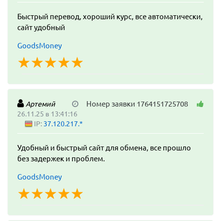
Быстрый перевод, хороший курс, все автоматически,
сайт удобный
GoodsMoney
☆
★
☆
★
☆
★
☆
★
☆
★
Номер заявки 1764151725708
Артемий
26.11.25 в 13:41:16
IP:
37.120.217.*
Удобный и быстрый сайт для обмена, все прошло
без задержек и проблем.
GoodsMoney
☆
★
☆
★
☆
★
☆
★
☆
★