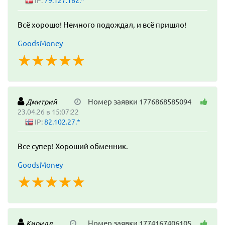
IP:
79.127.162.*
Всё хорошо! Немного подождал, и всё пришло!
GoodsMoney
☆
★
☆
★
☆
★
☆
★
☆
★
Номер заявки 1776868585094
Дмитрий
23.04.26 в 15:07:22
IP:
82.102.27.*
Все супер! Хороший обменник.
GoodsMoney
☆
★
☆
★
☆
★
☆
★
☆
★
Номер заявки 1774167406105
Кирилл