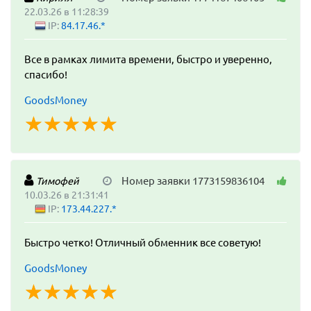
22.03.26 в 11:28:39
IP:
84.17.46.*
Все в рамках лимита времени, быстро и уверенно,
спасибо!
GoodsMoney
☆
★
☆
★
☆
★
☆
★
☆
★
Номер заявки 1773159836104
Тимофей
10.03.26 в 21:31:41
IP:
173.44.227.*
Быстро четко! Отличный обменник все советую!
GoodsMoney
☆
★
☆
★
☆
★
☆
★
☆
★