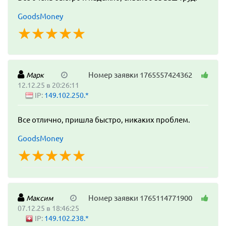
GoodsMoney
☆
★
☆
★
☆
★
☆
★
☆
★
Номер заявки 1765557424362
Марк
12.12.25 в 20:26:11
IP:
149.102.250.*
Все отлично, пришла быстро, никаких проблем.
GoodsMoney
☆
★
☆
★
☆
★
☆
★
☆
★
Номер заявки 1765114771900
Максим
07.12.25 в 18:46:25
IP:
149.102.238.*