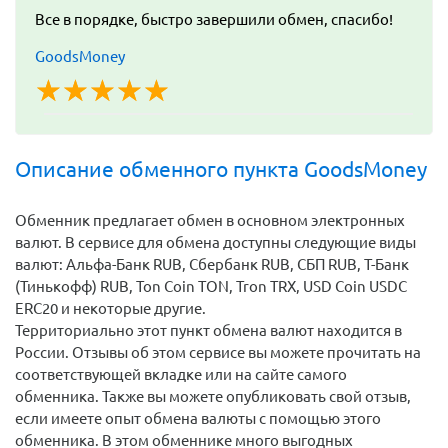
Все в порядке, быстро завершили обмен, спасибо!
GoodsMoney
☆
★
☆
★
☆
★
☆
★
☆
★
Описание обменного пункта GoodsMoney
Обменник предлагает обмен в основном электронных
валют. В сервисе для обмена доступны следующие виды
валют: Альфа-Банк RUB, Сбербанк RUB, СБП RUB, Т-Банк
(Тинькофф) RUB, Ton Coin TON, Tron TRX, USD Coin USDC
ERC20 и некоторые другие.
Территориально этот пункт обмена валют находится в
России. Отзывы об этом сервисе вы можете прочитать на
соответствующей вкладке или на сайте самого
обменника. Также вы можете опубликовать свой отзыв,
если имеете опыт обмена валюты с помощью этого
обменника. В этом обменнике много выгодных