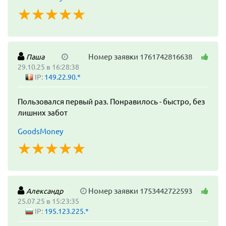
☆
★
☆
★
☆
★
☆
★
☆
★
Номер заявки 1761742816638
Паша
29.10.25 в 16:28:38
IP:
149.22.90.*
Пользовался первый раз. Понравилось - быстро, без
лишних забот
GoodsMoney
☆
★
☆
★
☆
★
☆
★
☆
★
Номер заявки 1753442722593
Александр
25.07.25 в 15:23:35
IP:
195.123.225.*